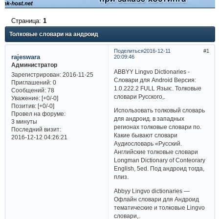
Страница:
1
Толковые словари на андроид
Поделиться
2016-12-11
1
rajeswara
20:09:46
Администратор
ABBYY Lingvo Dictionaries -
Зарегистрирован
: 2016-11-25
Словари для Android Версия:
Приглашений:
0
1.0.222.2 FULL Язык:. Толковые
Сообщений:
78
словари Русского,.
Уважение:
[+0/-0]
Позитив:
[+0/-0]
Использовать толковый словарь
Провел на форуме:
для андроид. в западных
3 минуты
регионах толковые словари по.
Последний визит:
Какие бывают словари
2016-12-12 04:26:21
Аудиословарь «Русский.
Английские толковые словари
Longman Dictionary of Conteorary
English, 5ed. Под андроид тогда,
плиз.
Abbyy Lingvo dictionaries —
Офлайн словари для Андроид
тематические и толковые Lingvo
словари,.