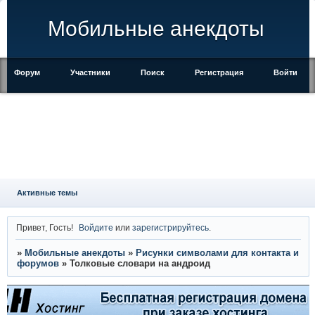
Мобильные анекдоты
Форум
Участники
Поиск
Регистрация
Войти
Активные темы
Привет, Гость!
Войдите
или
зарегистрируйтесь
.
»
Мобильные анекдоты
»
Рисунки символами для контакта и
форумов
»
Толковые словари на андроид